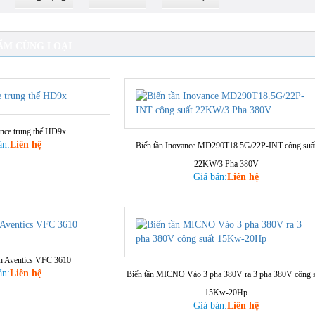
ẨM CÙNG LOẠI
ance trung thế HD9x
án:
Liên hệ
Biến tần Inovance MD290T18.5G/22P-INT công suấ
22KW/3 Pha 380V
Giá bán:
Liên hệ
th Aventics VFC 3610
án:
Liên hệ
Biến tần MICNO Vào 3 pha 380V ra 3 pha 380V công s
15Kw-20Hp
Giá bán:
Liên hệ