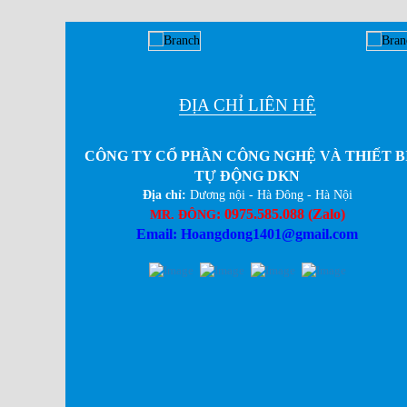
Biến tần Rexroth Aventics VFC 3610
Giá bán:
Liên hệ
ĐỊA CHỈ LIÊN HỆ
CÔNG TY CỔ PHẦN CÔNG NGHỆ VÀ THIẾT B
TỰ ĐỘNG DKN
Biến tần MICNO Vào 3 pha 380V ra 3
Địa chỉ:
Dương nội - Hà Đông - Hà Nội
:
0975.585.088 (Zalo)
MR. ĐÔNG
pha 380V công suất 15Kw-20Hp
Email: Hoangdong1401@gmail.com
Giá bán:
Liên hệ
Biến tần MICNO Vào 3 pha 380V ra 3
pha 380V công suất 11Kw-15Hp
Giá bán:
Liên hệ