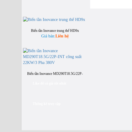
Biến tần Inovance trung thế HD9x
Giá bán:
Liên hệ
Biến tần Inovance MD290T18.5G/22P-
INT công suất 22KW/3 Pha 380V
Giá bán:
Liên hệ
Like để có giá tốt nhất
Thống kê truy cập
Biến tần Inovance MD310T0.4B-INT
công suất 0.4KW/3 Pha 380V
Giá bán:
Liên hệ