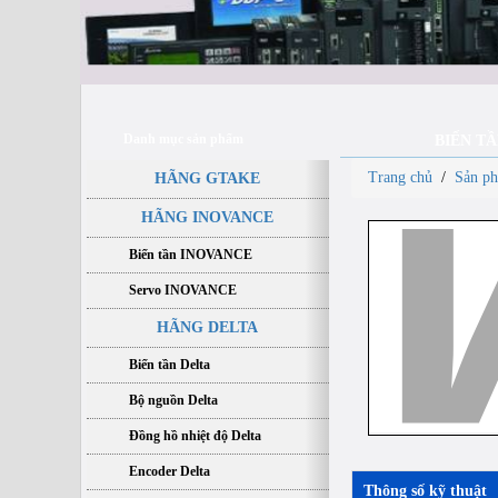
Danh mục sản phẩm
BIẾN T
Trang chủ
/
Sản p
HÃNG GTAKE
HÃNG INOVANCE
Biến tần INOVANCE
Servo INOVANCE
HÃNG DELTA
Biến tần Delta
Bộ nguồn Delta
Đồng hồ nhiệt độ Delta
Encoder Delta
Thông số kỹ thuật