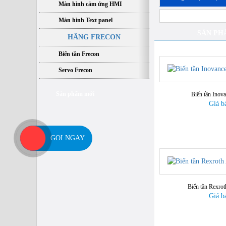
Màn hình cảm ứng HMI
Màn hình Text panel
SẢN PH
HÃNG FRECON
Biến tần Frecon
Servo Frecon
Sản phẩm mới
Biến tần Inov
Giá b
GỌI NGAY
Biến tần Rexro
Giá b