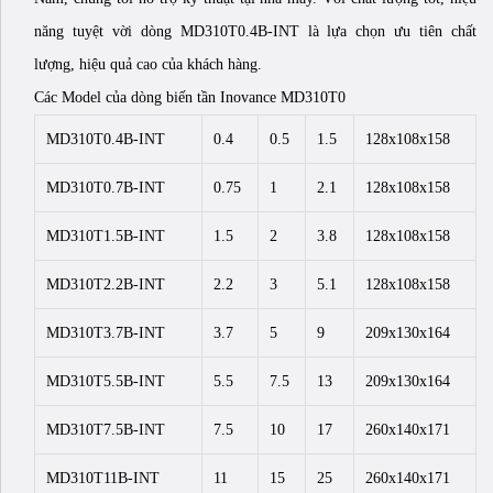
năng tuyệt vời dòng MD310T0.4B-INT là lựa chọn ưu tiên chất
lượng, hiệu quả cao của khách hàng.
Các Model của dòng biến tần Inovance MD310T0
MD310T0.4B-INT
0.4
0.5
1.5
128x108x158
MD310T0.7B-INT
0.75
1
2.1
128x108x158
MD310T1.5B-INT
1.5
2
3.8
128x108x158
MD310T2.2B-INT
2.2
3
5.1
128x108x158
MD310T3.7B-INT
3.7
5
9
209x130x164
MD310T5.5B-INT
5.5
7.5
13
209x130x164
MD310T7.5B-INT
7.5
10
17
260x140x171
MD310T11B-INT
11
15
25
260x140x171