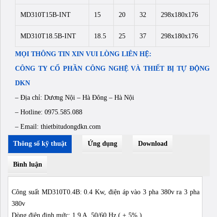
MD310T15B-INT
15
20
32
298x180x176
MD310T18.5B-INT
18.5
25
37
298x180x176
MỌI THÔNG TIN XIN VUI LÒNG LIÊN HỆ:
CÔNG TY CỔ PHẦN CÔNG NGHỆ VÀ THIẾT BỊ TỰ ĐỘNG
DKN
– Địa chỉ: Dương Nội – Hà Đông – Hà Nội
– Hotline: 0975.585.088
– Email: thietbitudongdkn.com
Thông số kỹ thuật
Ứng dụng
Download
Bình luận
Công suất MD310T0.4B: 0.4 Kw, điện áp vào 3 pha 380v ra 3 pha
380v
Dòng điện định mức: 1.9 A, 50/60 Hz ( ± 5% )