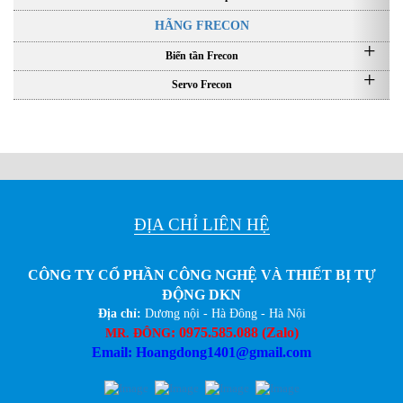
HÃNG FRECON
Biến tần Frecon
Servo Frecon
Like để có giá tốt nhất
ĐỊA CHỈ LIÊN HỆ
CÔNG TY CỔ PHẦN CÔNG NGHỆ VÀ THIẾT BỊ TỰ
ĐỘNG DKN
Địa chỉ:
Dương nội - Hà Đông - Hà Nội
:
0975.585.088 (Zalo)
MR. ĐÔNG
Email: Hoangdong1401@gmail.com