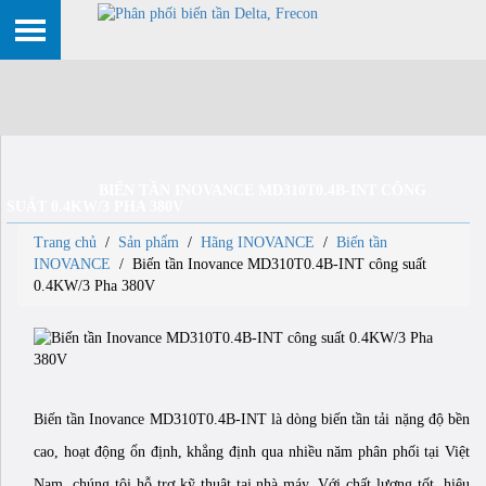
BIẾN TẦN INOVANCE MD310T0.4B-INT CÔNG
SUẤT 0.4KW/3 PHA 380V
Trang chủ
/
Sản phẩm
/
Hãng INOVANCE
/
Biến tần
INOVANCE
/
Biến tần Inovance MD310T0.4B-INT công suất
0.4KW/3 Pha 380V
Biến tần Inovance MD310T0.4B-INT là dòng biến tần tải nặng độ bền
cao, hoạt động ổn định, khẳng định qua nhiều năm phân phối tại Việt
Nam, chúng tôi hỗ trợ kỹ thuật tại nhà máy. Với chất lượng tốt, hiệu