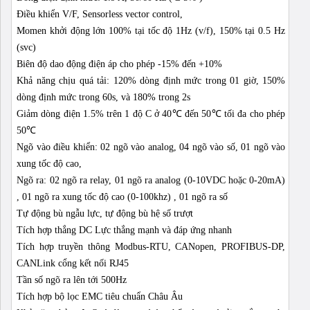
Điều khiển V/F, Sensorless vector control,
Momen khởi động lớn 100% tại tốc độ 1Hz (v/f), 150% tại 0.5 Hz
(svc)
Biên độ dao động điện áp cho phép -15% đến +10%
Khả năng chịu quá tải: 120% dòng định mức trong 01 giờ, 150%
dòng định mức trong 60s, và 180% trong 2s
Giảm dòng điện 1.5% trên 1 độ C ở 40℃ đến 50℃ tối đa cho phép
50℃
Ngõ vào điều khiển: 02 ngõ vào analog, 04 ngõ vào số, 01 ngõ vào
xung tốc độ cao,
Ngõ ra: 02 ngõ ra relay, 01 ngõ ra analog (0-10VDC hoặc 0-20mA)
, 01 ngõ ra xung tốc độ cao (0-100khz) , 01 ngõ ra số
Tự động bù ngẫu lực, tự động bù hệ số trượt
Tích hợp thắng DC Lực thắng mạnh và đáp ứng nhanh
Tích hợp truyền thông Modbus-RTU, CANopen, PROFIBUS-DP,
CANLink cổng kết nối RJ45
Tần số ngõ ra lên tới 500Hz
Tích hợp bộ lọc EMC tiêu chuẩn Châu Âu