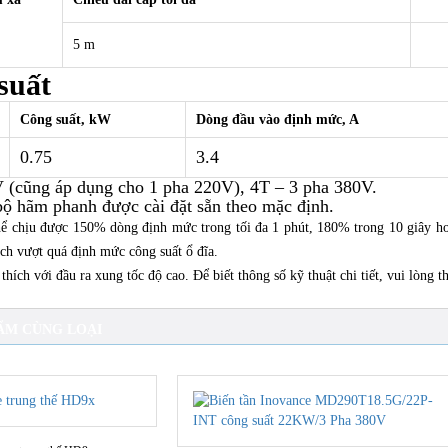
5 m
suất
Công suất, kW
Dòng đầu vào định mức, A
0.75
3.4
V (cũng áp dụng cho 1 pha 220V), 4T – 3 pha 380V.
bộ hãm phanh được cài đặt sẵn theo mặc định.
ể chịu được 150% dòng định mức trong tối đa 1 phút, 180% trong 10 giây ho
ch vượt quá định mức công suất ổ đĩa.
hích với đầu ra xung tốc độ cao. Để biết thông số kỹ thuật chi tiết, vui lòn
ẨM CÙNG LOẠI