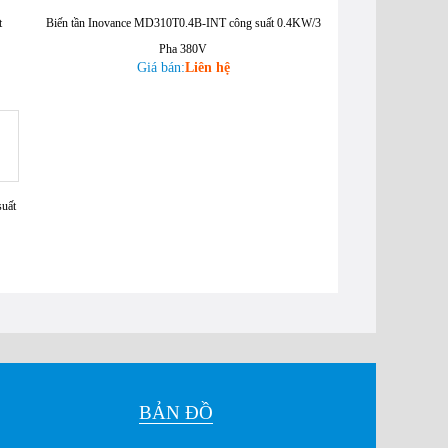
t
Biến tần Inovance MD310T0.4B-INT công suất 0.4KW/3
Pha 380V
Giá bán:
Liên hệ
uất
BẢN ĐỒ