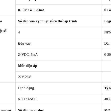
0-10V / 4 ~ 20mA
0 / 
ào
Số đầu vào kỹ thuật số có thể lập trình
Logi
ật số
4
NPN
Đầu vào
Dải 
24VDC, 5mA
0-2
Mức điện áp
22V-26V
Định dạng
Tỷ l
RTU / ASCII
4800
 analog
Số đầu ra analog
Mức