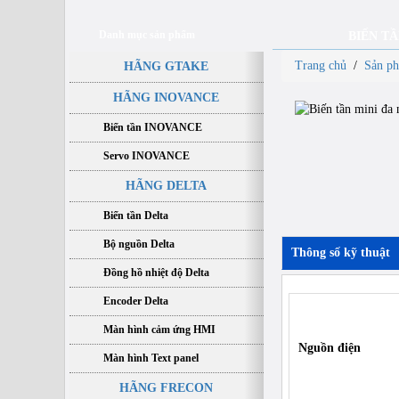
Danh mục sản phẩm
BIẾN TẦ
Trang chủ
/
Sản p
HÃNG GTAKE
HÃNG INOVANCE
Biến tần INOVANCE
Servo INOVANCE
HÃNG DELTA
Biến tần Delta
Bộ nguồn Delta
Thông số kỹ thuật
Đồng hồ nhiệt độ Delta
Encoder Delta
Màn hình cảm ứng HMI
Nguồn điện
Màn hình Text panel
HÃNG FRECON