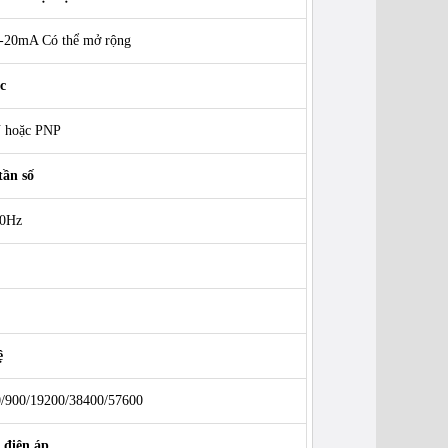
4-20mA Có thể mở rộng
c
 hoặc PNP
tần số
00Hz
ệ
/900/19200/38400/57600
 điện áp