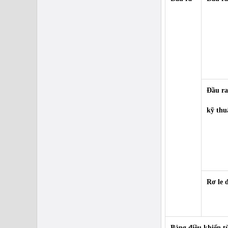
Biến tần MICNO Vào 3 pha 380V ra 3
pha 380V công suất 15Kw-20Hp
Giá bán:
Liên hệ
Đầu r
kỹ thu
Biến tần MICNO Vào 3 pha 380V ra 3
pha 380V công suất 11Kw-15Hp
Giá bán:
Liên hệ
Rơ le 
Biến tần MICNO Vào 3 pha 380V ra 3
pha 380V công suất 7,5Kw-10Hp
Bảng điều khiển t