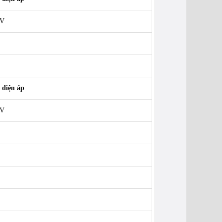
0V
 điện áp
4V