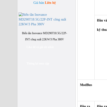
Đầu v
Biến tần Inovance MD290T18.5G/22P-
kỹ thu
INT công suất 22KW/3 Pha 380V
Giá bán:
Liên hệ
Like để có giá tốt nhất
Thống kê truy cập
Biến tần Inovance MD310T0.4B-INT
công suất 0.4KW/3 Pha 380V
Giá bán:
Liên hệ
ModBus
Biến tần Rexroth Aventics VFC 3610
Giá bán:
Liên hệ
Đầu ra
Đầu ra