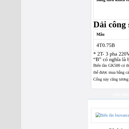
Giá bán:
Liên hệ
Dải công 
Biến tần MICNO Vào 3 pha 660V ra 3
Mẫu
pha 660V công suất 55Kw-75Hp
Giá bán:
Liên hệ
4T0.75B
* 2T- 3 pha 220
“B” có nghĩa là 
Biến tần GK500 có th
thể được mua bằng cá
Biến tần MICNO vào 3 pha 660V ra 3
Cổng này cũng tương t
pha 660V công suất 45Kw-60Hp
Giá bán:
Liên hệ
SẢN PH
Biến tần MICNO vào 3 pha 660V ra 3
pha 660V công suất 37Kw-50Hp