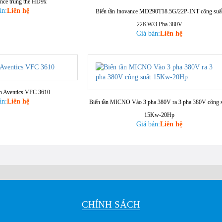
ance trung thế HD9x
án:
Liên hệ
Biến tần Inovance MD290T18.5G/22P-INT công suấ
22KW/3 Pha 380V
Giá bán:
Liên hệ
th Aventics VFC 3610
án:
Liên hệ
Biến tần MICNO Vào 3 pha 380V ra 3 pha 380V công s
15Kw-20Hp
Giá bán:
Liên hệ
CHÍNH SÁCH