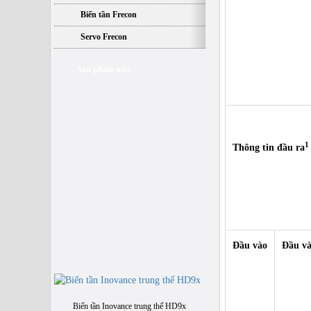
Biến tần Frecon
Servo Frecon
Sản phẩm mới
1
Thông tin đầu ra
Đầu vào
Đầu và
Biến tần Inovance trung thế HD9x
Giá bán:
Liên hệ