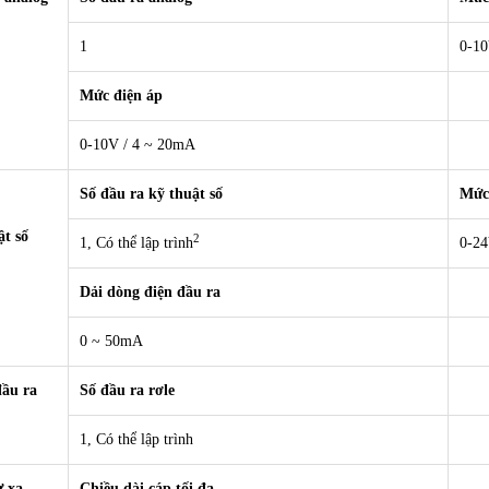
1
0-1
Mức điện áp
0-10V / 4 ~ 20mA
a
Số đầu ra kỹ thuật số
Mức
ật số
2
1, Có thể lập trình
0-2
Dải dòng điện đầu ra
0 ~ 50mA
đầu ra
Số đầu ra rơle
1, Có thể lập trình
ừ xa
Chiều dài cáp tối đa