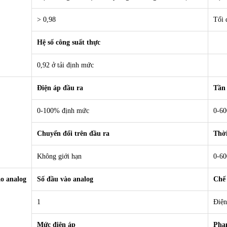
> 0,98
Tối 
Hệ số công suất thực
0,92 ở tải định mức
Điện áp đầu ra
Tần 
0-100% định mức
0-6
Chuyển đổi trên đầu ra
Thời
Không giới hạn
0-60
o analog
Số đầu vào analog
Chế
1
Điện
Mức điện áp
Phạm