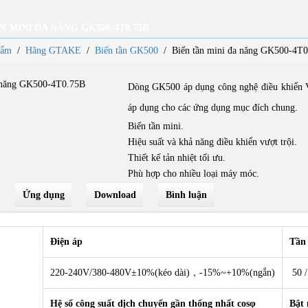
N MINI ĐA NĂNG GK500-4T0.75B
hẩm
/
Hãng GTAKE
/
Biến tần GK500
/
Biến tần mini đa năng GK500-4T
Dòng GK500 áp dụng công nghệ điều khiển V
áp dụng cho các ứng dụng mục đích chung.
Biến tần mini.
Hiệu suất và khả năng điều khiển vượt trội.
Thiết kế tản nhiệt tối ưu.
Phù hợp cho nhiều loại máy móc.
Ứng dụng
Download
Bình luận
Điện áp
Tần 
220-240V/380-480V±10%(kéo dài)，-15%~+10%(ngắn)
50 
Hệ số công suất dịch chuyển gần thống nhất cosφ
Bật 